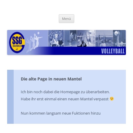
Zum
Inhalt
www.ssg-volleyball.de
springen
Let's have fun
Menü
Die alte Page in neuen Mantel
Ich bin noch dabei die Homepage zu überarbeiten.
Habe ihr erst einmal einen neuen Mantel verpasst
Nun kommen langsam neue Fuktionen hinzu