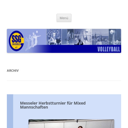
Zum
Inhalt
www.ssg-volleyball.de
springen
Let's have fun
Menü
ARCHIV
Messeler Herbstturnier für Mixed
Mannschaften